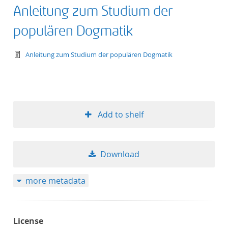
Anleitung zum Studium der
populären Dogmatik
text/tg.work+xml
Anleitung zum Studium der populären Dogmatik
Add to shelf
Download
more metadata
License