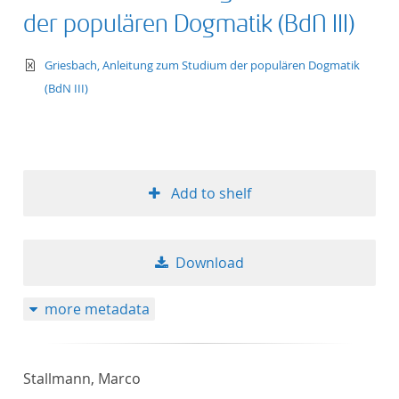
der populären Dogmatik (BdN III)
text/xml
Griesbach, Anleitung zum Studium der populären Dogmatik
(BdN III)
Add to shelf
Download
more metadata
Stallmann, Marco