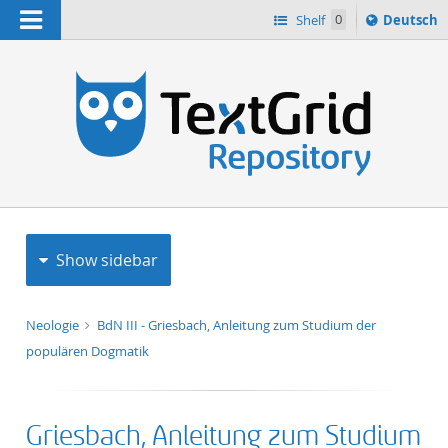
Navigation
Sprache
Shelf
0
Deutsch
ï¿½ndern
h
nach
Show sidebar
Neologie
BdN III - Griesbach, Anleitung zum Studium der
populären Dogmatik
Griesbach, Anleitung zum Studium